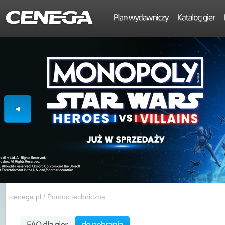
cenega.pl
/
Pomoc techniczna