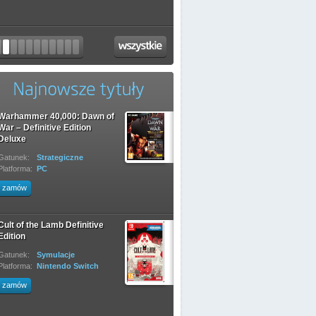
Warhammer 40,000: Dawn of
War – Definitive Edition
Deluxe
Gatunek:
Strategiczne
Platforma:
PC
zamów
Cult of the Lamb Definitive
Edition
Gatunek:
Symulacje
Platforma:
Nintendo Switch
zamów