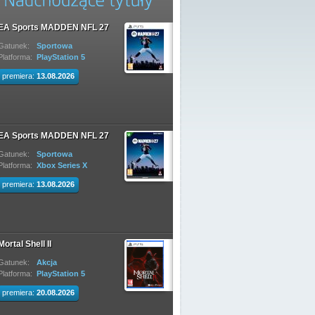
EA Sports MADDEN NFL 27
Gatunek:
Sportowa
Platforma:
PlayStation 5
premiera:
13.08.2026
EA Sports MADDEN NFL 27
Gatunek:
Sportowa
Platforma:
Xbox Series X
premiera:
13.08.2026
Mortal Shell II
Gatunek:
Akcja
Platforma:
PlayStation 5
premiera:
20.08.2026