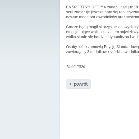
EA SPORTS™ UFC™ 6 zadebiutuje już 19 cz
serii zaoferuje jeszcze bardziej realistycz
nowym modelom zawodników oraz systemow
Gracze będą mogli skorzystać z nowych tryb
emocjonujące walki z udziałem największy
walka stanie się bardziej dynamiczna i wid
Osoby, które zamówią Edycję Standardową 
zawierający 3 dodatkowe skórki zawodnikó
19.05.2026