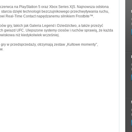
erwca na PlayStation 5 oraz Xbox Series X|S. Najnowsza odsłona
ne starcia dzięki technologii bezczujnikowego przechwytywania ruchu,
i Real-Time Contact napędzanemu silnikiem Frostbite™.
ów gry, takich jak Galeria Legend i Dziedzictwo, a także przeżyć
ch gwiazd UFC. Ulepszone systemy ciosów i ruchów sprawią, że każda
owiskowa niż kiedykolwiek wcześniej.
gry w przedsprzedaży, otrzymają zestaw „Kultowe momenty”,
w.