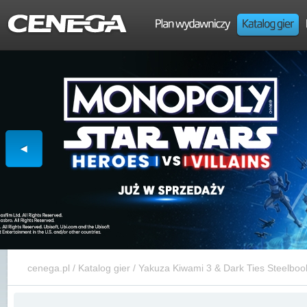
cenega.pl
/
Katalog gier
/
Yakuza Kiwami 3 & Dark Ties Steelbook