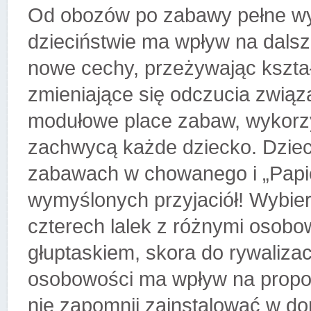
Od obozów po zabawy pełne wy
dzieciństwie ma wpływ na dalsz
nowe cechy, przeżywając kształ
zmieniające się odczucia zwią
modułowe place zabaw, wykorzys
zachwycą każde dziecko. Dzie
zabawach w chowanego i „Papie
wymyślonych przyjaciół! Wybie
czterech lalek z różnymi osobo
głuptaskiem, skora do rywalizac
osobowości ma wpływ na propon
nie zapomnij zainstalować w 