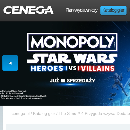
cenega.pl
/
Katalog gier
/
The Sims™ 4 Przygoda wzywa Dodate