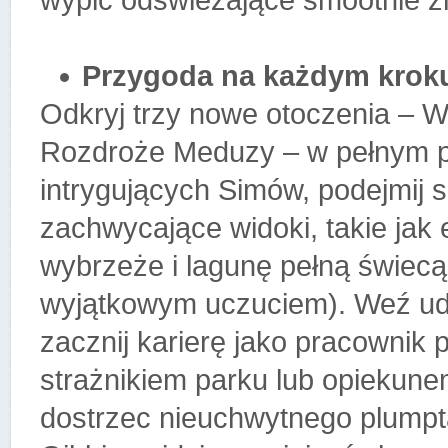
wypić odświeżające smoothie z
Przygoda na każdym krok
Odkryj trzy nowe otoczenia – W
Rozdroże Meduzy – w pełnym pr
intrygujących Simów, podejmij s
zachwycające widoki, takie jak
wybrzeże i lagunę pełną świecą
wyjątkowym uczuciem). Weź udz
zacznij karierę jako pracownik
strażnikiem parku lub opiekun
dostrzec nieuchwytnego plump