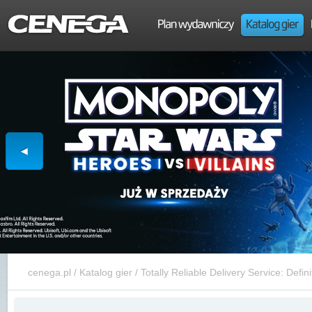
cenega.pl
/
Katalog gier
/
Totally Reliable Delivery Service: Defini