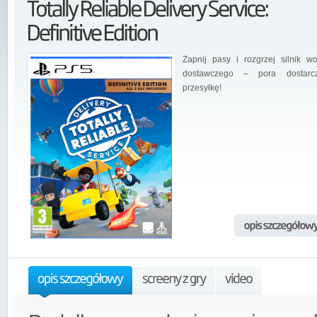
Zapnij pasy i rozgrzej silnik w
dostawczego – pora dostarc
przesyłkę!