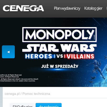
cenega.pl
/
Pomoc techniczna