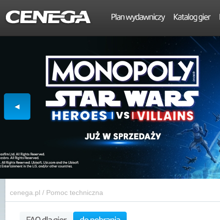
cenega.pl
/
Pomoc techniczna