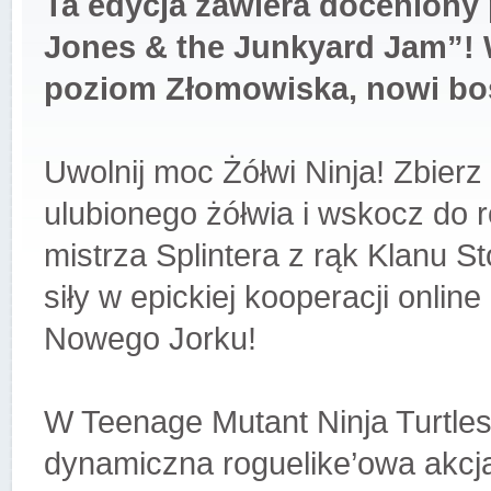
Ta edycja zawiera doceniony
Jones & the Junkyard Jam”! 
poziom Złomowiska, nowi boss
Uwolnij moc Żółwi Ninja! Zbierz
ulubionego żółwia i wskocz do 
mistrza Splintera z rąk Klanu S
siły w epickiej kooperacji online 
Nowego Jorku!
W Teenage Mutant Ninja Turtles:
dynamiczna roguelike’owa akcja