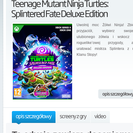
Uwolnij moc Żółwi Ninja! Zbi
przyjaciół, wybierz swoje
ulubionego żółwia i wskocz
roguelike’owej przygody, a
uratować mistrza Splintera z 
Klanu Stopy!