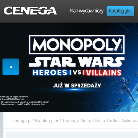
cenega.pl
/
Katalog gier
/
Teenage Mutant Ninja Turtles: Splinter