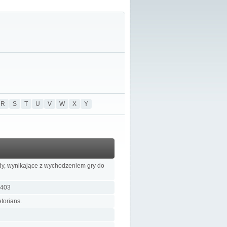
R
S
T
U
V
W
X
Y
ędy, wynikające z wychodzeniem gry do
.403
torians.