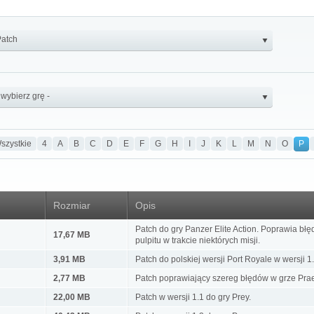
szystkie
4
A
B
C
D
E
F
G
H
I
J
K
L
M
N
O
P
Rozmiar
Opis
Patch do gry Panzer Elite Action. Poprawia bł
17,67 MB
pulpitu w trakcie niektórych misji.
3,91 MB
Patch do polskiej wersji Port Royale w wersji 1
2,77 MB
Patch poprawiający szereg błędów w grze Prae
22,00 MB
Patch w wersji 1.1 do gry Prey.