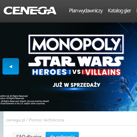
cenega.pl
/
Pomoc techniczna