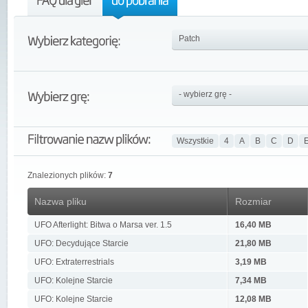
Wszystkie
4
A
B
C
D
Znalezionych plików:
7
Nazwa pliku
Rozmiar
UFO Afterlight: Bitwa o Marsa ver. 1.5
16,40 MB
UFO: Decydujące Starcie
21,80 MB
UFO: Extraterrestrials
3,19 MB
UFO: Kolejne Starcie
7,34 MB
UFO: Kolejne Starcie
12,08 MB