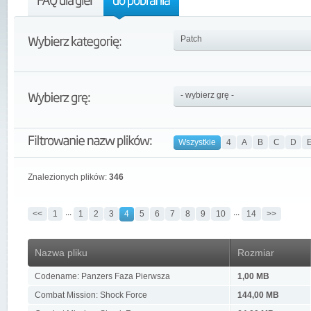
Wszystkie
4
A
B
C
D
Znalezionych plików:
346
...
...
<<
1
1
2
3
4
5
6
7
8
9
10
14
>>
Nazwa pliku
Rozmiar
Codename: Panzers Faza Pierwsza
1,00 MB
Combat Mission: Shock Force
144,00 MB