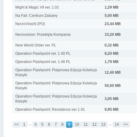
Might & Magic VII ver. 1.02
1,29 MB
Na Fali: Centrum Zabawy
5,00 MB
NecroVisioN (PO)
23,44 MB
Necrovision: Przeklęta Kompania
33,20 MB
New World Order ver. PL
0,32 MB
Operation Flashpoint ver. 1.40 PL
8,20 MB
Operation Flashpoint ver. 1.46 PL
1,79 MB
Operation Flashpoint: Platynowa Edycja Kolekcja
12,40 MB
Klasyki
Operation Flashpoint: Platynowa Edycja Kolekcja
50,00 MB
Klasyki
Operation Flashpoint: Platynowa Edycja Kolekcja
3,05 MB
Klasyki
Operation Flashpoint: Resistance.ver 1.91
9,95 MB
...
...
<<
1
4
5
6
7
8
9
10
11
12
13
14
>>