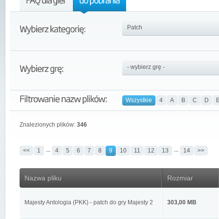
Wszystkie
4
A
B
C
D
Znalezionych plików:
346
...
...
<<
1
4
5
6
7
8
9
10
11
12
13
14
>>
Nazwa pliku
Rozmiar
Majesty Antologia (PKK) - patch do gry Majesty 2
303,00 MB