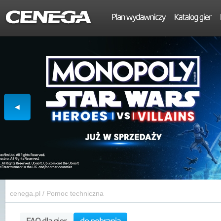
cenega.pl
/
Pomoc techniczna