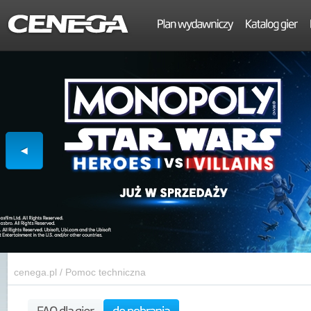
cenega.pl
/
Pomoc techniczna