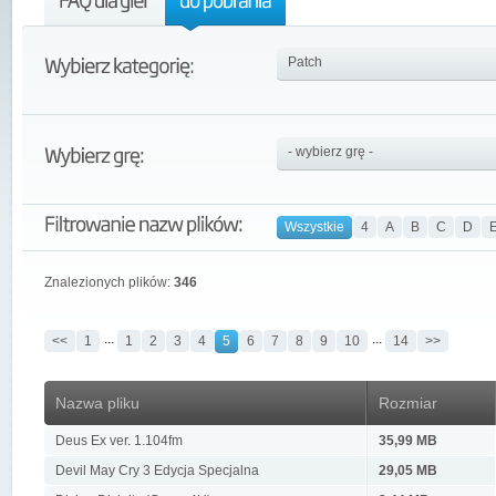
Wszystkie
4
A
B
C
D
Znalezionych plików:
346
...
...
<<
1
1
2
3
4
5
6
7
8
9
10
14
>>
Nazwa pliku
Rozmiar
Deus Ex ver. 1.104fm
35,99 MB
Devil May Cry 3 Edycja Specjalna
29,05 MB