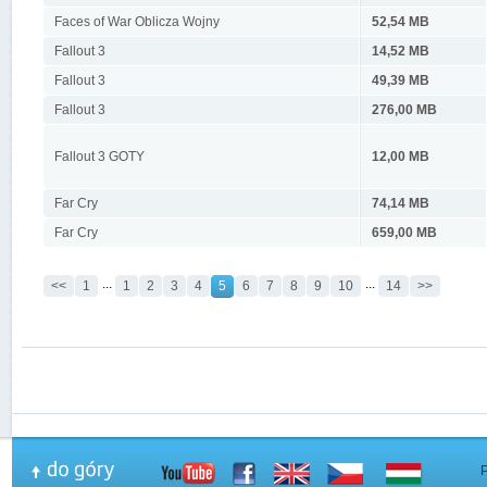
Faces of War Oblicza Wojny
52,54 MB
Fallout 3
14,52 MB
Fallout 3
49,39 MB
Fallout 3
276,00 MB
Fallout 3 GOTY
12,00 MB
Far Cry
74,14 MB
Far Cry
659,00 MB
...
...
<<
1
1
2
3
4
5
6
7
8
9
10
14
>>